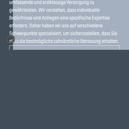
umfassende und erstklassige Versorgung zu
gewährleisten. Wir verstehen, dass individuelle
Bedürfnisse und Anliegen eine spezifische Expertise
erfordern. Daher haben wir uns auf verschiedene
Schwerpunkte spezialisiert, um sicherzustellen, dass Sie
stets die bestmögliche zahnärztliche Betreuung erhalten.
3D-RÖNTGEN
ALL-ON-4
ANGSTPATIENTEN
BLEACHING
ENDODONTIE
FÜLLUNGEN
FUNKTIONSANALYSE
IMPLANTOLOGIE