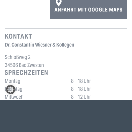
ANFAHRT MIT GOOGLE MAPS
KONTAKT
Dr. Constantin Wiesner & Kollegen
Schloßweg 2
34596 Bad Zwesten
SPRECHZEITEN
Montag
8 – 18 Uhr
Dienstag
8 – 18 Uhr
Mittwoch
8 – 12 Uhr
Donnerstag
8 – 18 Uhr
Freitag
8 – 12 Uhr
LEISTUNGEN
3D-Röntgen
All-on-4
Angstpatienten
Bleaching